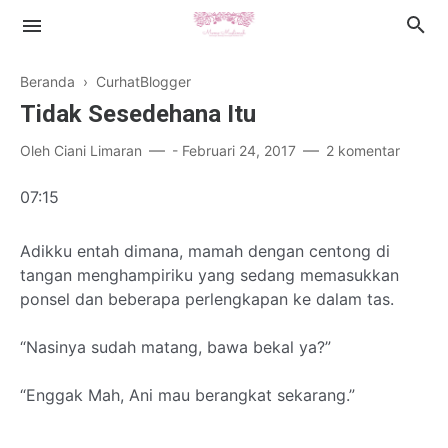
Beranda
›
CurhatBlogger
Tidak Sesedehana Itu
Oleh
Ciani Limaran
-
Februari 24, 2017
2 komentar
Islamic Lifestyle
07:15
Book Review
Adikku entah dimana, mamah dengan centong di
tangan menghampiriku yang sedang memasukkan
Health
ponsel dan beberapa perlengkapan ke dalam tas.
Cerpen
“Nasinya sudah matang, bawa bekal ya?”
“Enggak Mah, Ani mau berangkat sekarang.”