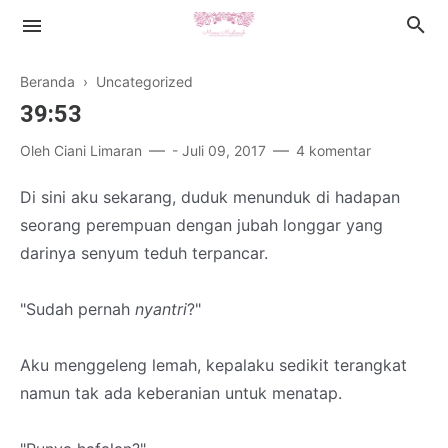
Beranda
› Uncategorized
39:53
Oleh
Ciani Limaran
-
Juli 09, 2017
4 komentar
Islamic Lifestyle
Di sini aku sekarang, duduk menunduk di hadapan
seorang perempuan dengan jubah longgar yang
Book Review
darinya senyum teduh terpancar.
Health
"Sudah pernah
nyantri
?"
Cerpen
Aku menggeleng lemah, kepalaku sedikit terangkat
namun tak ada keberanian untuk menatap.