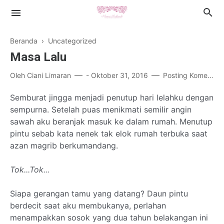
Beranda
› Uncategorized
Masa Lalu
Oleh
Ciani Limaran
-
Oktober 31, 2016
Posting Komentar
Islamic Lifestyle
Semburat jingga menjadi penutup hari lelahku dengan
sempurna. Setelah puas menikmati semilir angin
Book Review
sawah aku beranjak masuk ke dalam rumah. Menutup
pintu sebab kata nenek tak elok rumah terbuka saat
Health
azan magrib berkumandang.
Cerpen
Tok...Tok...
Siapa gerangan tamu yang datang? Daun pintu
berdecit saat aku membukanya, perlahan
menampakkan sosok yang dua tahun belakangan ini