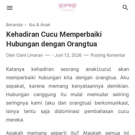
Beranda
›
Ibu & Anak
Kehadiran Cucu Memperbaiki
Hubungan dengan Orangtua
Oleh
Ciani Limaran
-
Juni 13, 2026
Posting Komentar
Islamic Lifestyle
Katanya kehadiran seorang anak(cucu) akan
Book Review
memperbaiki hubungan kita dengan orangtua. Aku
Health
sepakat, karena memang kenyataannya demikian.
Hubungan canggung itu mulai memudar seiiring
Cerpen
seringnya kami (aku dan orangtua) berkomunikasi,
isinya tentu saja didominasi pembahasan cucu
mereka.
Apakah memang seperti itu? Ataukah semua ini