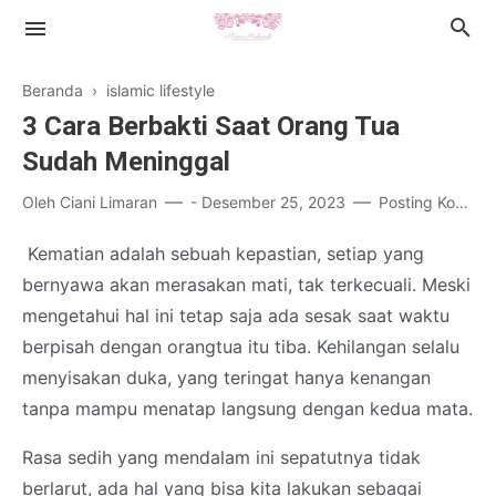
Beranda
›
islamic lifestyle
3 Cara Berbakti Saat Orang Tua
Sudah Meninggal
Oleh
Ciani Limaran
-
Desember 25, 2023
Posting Komentar
Islamic Lifestyle
Kematian adalah sebuah kepastian, setiap yang
Book Review
bernyawa akan merasakan mati, tak terkecuali. Meski
Health
mengetahui hal ini tetap saja ada sesak saat waktu
berpisah dengan orangtua itu tiba. Kehilangan selalu
Cerpen
menyisakan duka, yang teringat hanya kenangan
tanpa mampu menatap langsung dengan kedua mata.
Rasa sedih yang mendalam ini sepatutnya tidak
berlarut, ada hal yang bisa kita lakukan sebagai