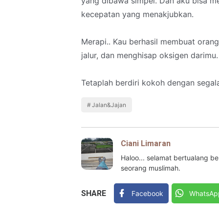
yang dibawa simpel. Dan aku bisa 
kecepatan yang menakjubkan.
Merapi.. Kau berhasil membuat orang
jalur, dan menghisap oksigen darimu.
Tetaplah berdiri kokoh dengan segal
Jalan&Jajan
Ciani Limaran
Haloo... selamat bertualang 
seorang muslimah.
SHARE
Facebook
WhatsAp