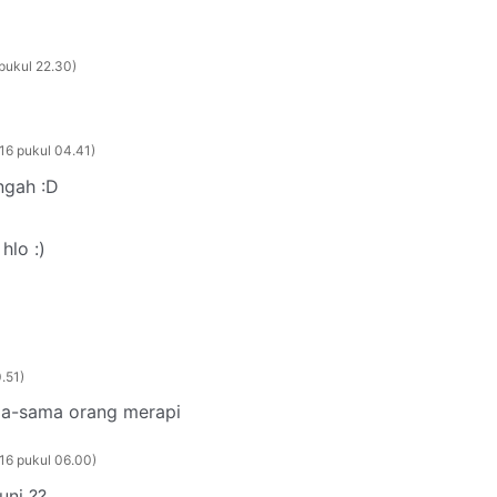
pukul 22.30
16 pukul 04.41
ngah :D
hlo :)
0.51
ma-sama orang merapi
16 pukul 06.00
uni ??