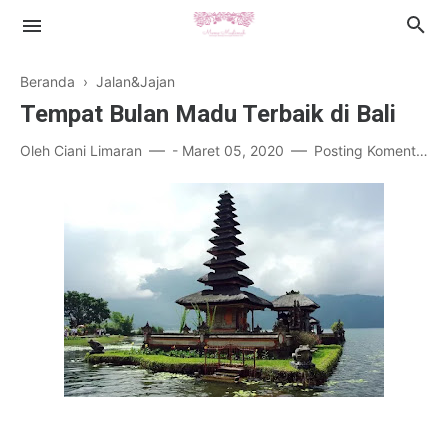
Beranda
›
Jalan&Jajan
Tempat Bulan Madu Terbaik di Bali
Oleh
Ciani Limaran
-
Maret 05, 2020
Posting Komentar
Islamic Lifestyle
Book Review
Health
Cerpen