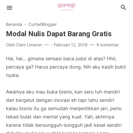
Beranda
›
CurhatBlogger
Modal Nulis Dapat Barang Gratis
Oleh
Ciani Limaran
-
Februari 12, 2019
9 komentar
Islamic Lifestyle
Hai, hai... gimana sensasi baca judul di atas? Hhii,
percaya ga? Harus percaya dong. Nih aku kasih bukti
Book Review
nyata.
Health
Awalnya aku mau buka bisnis, kan seru tuh mandiri
Cerpen
dan bergelut dengan inovasi eh tapi tahu sendiri
kalau bisnis itu ga semudah menjentikkan jari, perlu
tekad bulat dan mental yang kuat. Yah, akhirnya
karena tidak bersungguh-sungguh jadi kesel sendiri