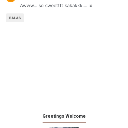
Awww... so sweetttt kakakkk.... :x
BALAS
Greetings Welcome