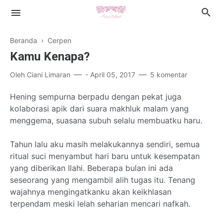
Beranda
›
Cerpen
Kamu Kenapa?
Oleh
Ciani Limaran
-
April 05, 2017
5 komentar
Islamic Lifestyle
Hening sempurna berpadu dengan pekat juga
kolaborasi apik dari suara makhluk malam yang
Book Review
menggema, suasana subuh selalu membuatku haru.
Health
Tahun lalu aku masih melakukannya sendiri, semua
ritual suci menyambut hari baru untuk kesempatan
Cerpen
yang diberikan Ilahi. Beberapa bulan ini ada
seseorang yang mengambil alih tugas itu. Tenang
wajahnya mengingatkanku akan keikhlasan
terpendam meski lelah seharian mencari nafkah.