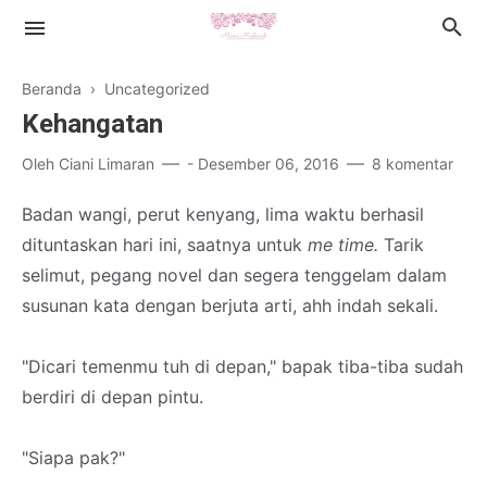
Beranda
› Uncategorized
Kehangatan
Oleh
Ciani Limaran
-
Desember 06, 2016
8 komentar
Islamic Lifestyle
Badan wangi, perut kenyang, lima waktu berhasil
dituntaskan hari ini, saatnya untuk
me time.
Tarik
Book Review
selimut, pegang novel dan segera tenggelam dalam
Health
susunan kata dengan berjuta arti, ahh indah sekali.
Cerpen
"Dicari temenmu tuh di depan," bapak tiba-tiba sudah
berdiri di depan pintu.
"Siapa pak?"