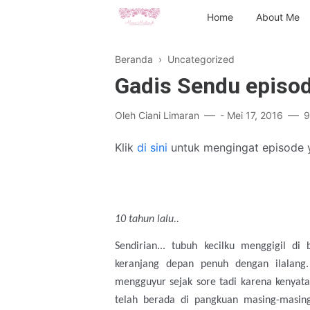
Home
About Me
Beranda
› Uncategorized
Gadis Sendu episod
Oleh
Ciani Limaran
-
Mei 17, 2016
9
Klik
di sini
untuk mengingat episode y
10 tahun lalu..
Sendirian... tubuh kecilku menggigil 
keranjang depan penuh dengan ilalang.
mengguyur sejak s
ore
tadi karena kenyat
telah berada di pangkuan masing-masi