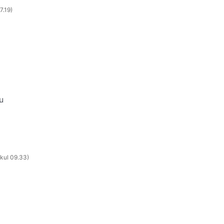
7.19
u
kul 09.33