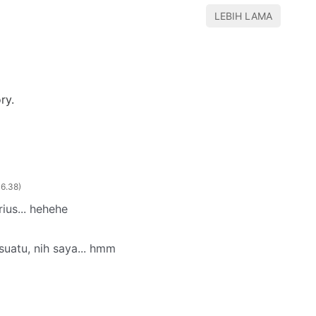
LEBIH LAMA
ry.
06.38
ius... hehehe
suatu, nih saya... hmm