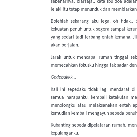
sebenar
nya,
biarsaja..
kata ibu doa adalah
lelaki itu tetap menunduk dan membiarkan d
Bolehlah sekarang aku lega, oh tidak.. 
kekuatan penuh untuk segera sampai ker
yang sedari tadi terbang entah kemana. Ji
akan berjalan.
Jarak untuk mencapai rumah tinggal seb
memecahkan fokusku hingga tak sadar denga
Gedebukkk...
Kali ini sepedaku tidak lagi mendarat di
semua harapanku, kembali ketakutan men
menolongku atau melaksanakan entah apa
kemudian kembali mengayuh sepeda penuh l
Kubanting sepeda dipelataran rumah, me
kepulanganku.