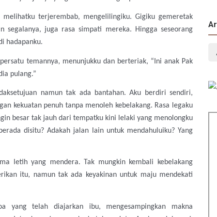
melihatku terj
erembab
, mengelilingiku. Gigiku gemeretak
Ar
 segalanya, juga rasa simpati mereka. Hingga seseorang
di hadapanku.
u
per
satu temannya, menunjukku dan berteriak, “Ini anak Pak
ia pulang.”
aksetujuan namun tak ada bantahan. Aku berdiri sendiri,
gan kekuatan penuh tanpa menoleh kebelakang. Rasa legaku
gin besar tak jauh dari tempatku kini lelaki yang menolongku
 berada disitu? Adakah jalan lain untuk mendahuluiku? Yang
ama letih yang mendera. Tak mungkin kembali kebelakang
ikan itu, namun tak ada keyakinan untuk maju mendekati
a yang telah diajarkan ibu, mengesampingkan makna